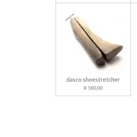
dasco shoestretcher
€ 180,00
R
a