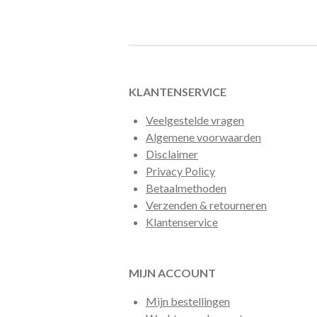
t
i
n
g
:
5
KLANTENSERVICE
s
Veelgestelde vragen
t
Algemene voorwaarden
e
Disclaimer
r
Privacy Policy
r
Betaalmethoden
e
Verzenden & retourneren
n
Klantenservice
MIJN ACCOUNT
Mijn bestellingen