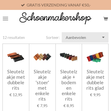
GRATIS VERZENDING VANAF €50,-
Ga
direct
naar
de
hoofdinhoud
12 resultaten
Sorteer:
Sleutelz
Sleutelz
Sleutelz
Sleutelz
akje met
akje
akje +
akje met
dubbele
'stoer'
bodem
dubbele
rits
met
en
rits glad
enkele
enkele
€ 12,95
€ 9,95
rits
rits
€ 7,95
€ 8,95