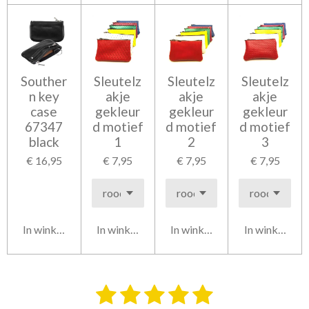
Souther
Sleutelz
Sleutelz
Sleutelz
n key
akje
akje
akje
case
gekleur
gekleur
gekleur
67347
d motief
d motief
d motief
black
1
2
3
€ 16,95
€ 7,95
€ 7,95
€ 7,95
In winkelwagen
In winkelwagen
In winkelwagen
In winkelwag
1
2
3
4
5
S
R
t
a