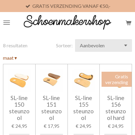
GRATIS VERZENDING VANAF €50,-
Ga
direct
naar
de
hoofdinhoud
8 resultaten
Sorteer:
maat
▾
Gratis
verzending
SL-line
SL-line
SL-line
SL-line
150
151
155
156
steunzo
steunzo
steunzo
steunzo
ol
ol
ol
ol hard
€ 24,95
€ 17,95
€ 24,95
€ 24,95