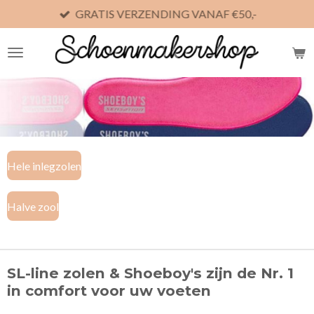
GRATIS VERZENDING VANAF €50,-
Ga
direct
naar
de
hoofdinhoud
Hele inlegzolen
Halve zool
SL-line zolen & Shoeboy's zijn de Nr. 1
in comfort voor uw voeten