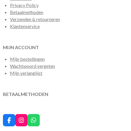
Privacy Policy
Betaalmethoden
Verzenden & retourneren
Klantenservice
MIJN ACCOUNT
Mijn bestellingen
Wachtwoord vergeten
Mijn verlanglijst
BETAALMETHODEN
F
I
W
a
n
h