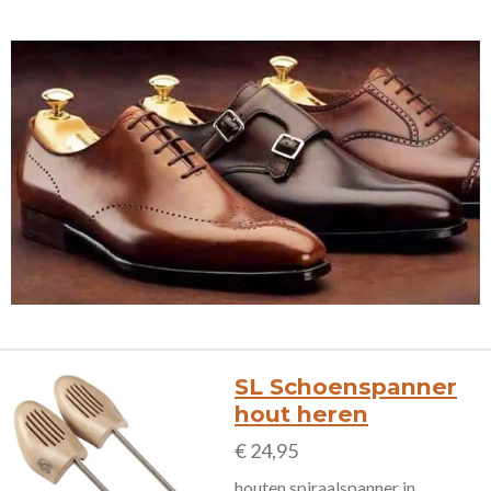
SL Schoenspanner
hout heren
€ 24,95
houten spiraalspanner in