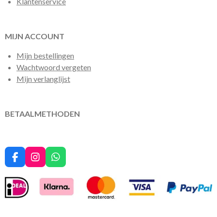
Klantenservice
MIJN ACCOUNT
Mijn bestellingen
Wachtwoord vergeten
Mijn verlanglijst
BETAALMETHODEN
F
I
W
a
n
h
c
s
a
e
t
t
b
a
s
o
g
A
o
r
p