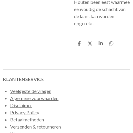
Houten beenleest waarmee
eenvoudig de schacht van
de laars kan worden
opgerekt.
D
D
S
D
e
e
h
e
l
e
a
l
e
l
r
e
n
e
n
KLANTENSERVICE
Veelgestelde vragen
Algemene voorwaarden
Disclaimer
Privacy Policy
Betaalmethoden
Verzenden & retourneren