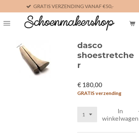
GRATIS VERZENDING VANAF €50,-
Ga
direct
naar
de
hoofdinhoud
dasco
shoestretche
r
€ 180,00
GRATIS verzending
In
winkelwagen