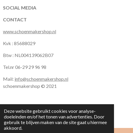
k
a
p
SOCIAL MEDIA
m
CONTACT
www.schoenmakershop.nl
Kvk : 85688029
Btw : NL004139062B07
Tel.nr 06-29 29 96 98
Mail:
info@schoenmakershop.nl
schoenmakershop © 2021
Deze website gebruikt cookies voor analyse-
doeleinden en/of het tonen van advertenties. Door
gebruik te blijven maken van de site gaat u hiermee
akkoord.