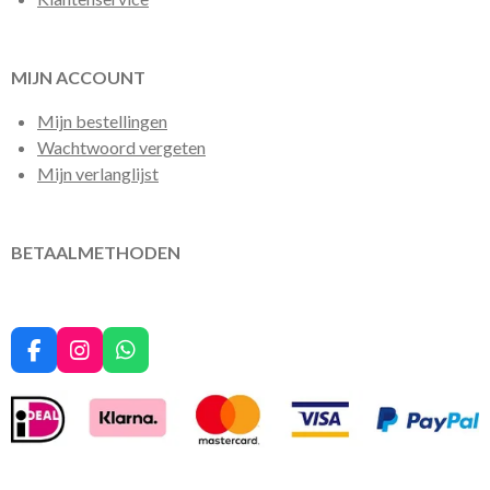
MIJN ACCOUNT
Mijn bestellingen
Wachtwoord vergeten
Mijn verlanglijst
BETAALMETHODEN
F
I
W
a
n
h
c
s
a
e
t
t
b
a
s
o
g
A
o
r
p