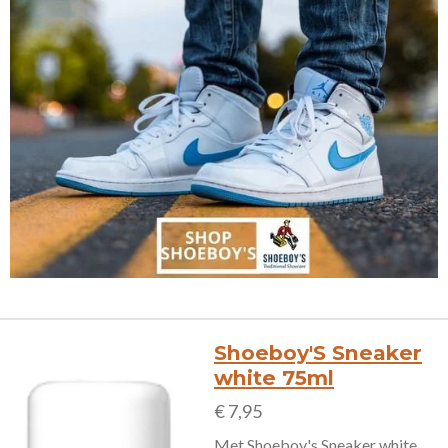
Shoeboy'S Sneaker
white 75ml
€ 7,95
Met Shoeboy's Sneaker white