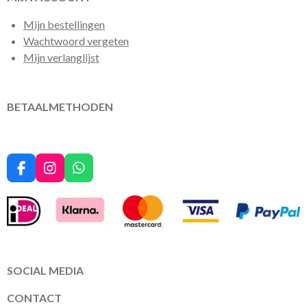
Mijn bestellingen
Wachtwoord vergeten
Mijn verlanglijst
BETAALMETHODEN
F
I
W
a
n
h
c
s
a
e
t
t
b
a
s
o
g
A
o
r
p
k
a
p
SOCIAL MEDIA
m
CONTACT