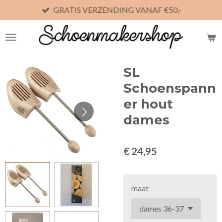
GRATIS VERZENDING VANAF €50,-
Ga
direct
naar
de
hoofdinhoud
SL
Schoenspann
er hout
dames
€ 24,95
maat