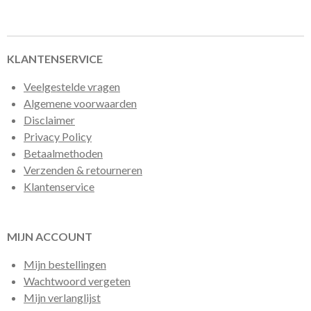
l
e
a
l
e
l
r
e
n
e
n
KLANTENSERVICE
Veelgestelde vragen
Algemene voorwaarden
Disclaimer
Privacy Policy
Betaalmethoden
Verzenden & retourneren
Klantenservice
MIJN ACCOUNT
Mijn bestellingen
Wachtwoord vergeten
Mijn verlanglijst