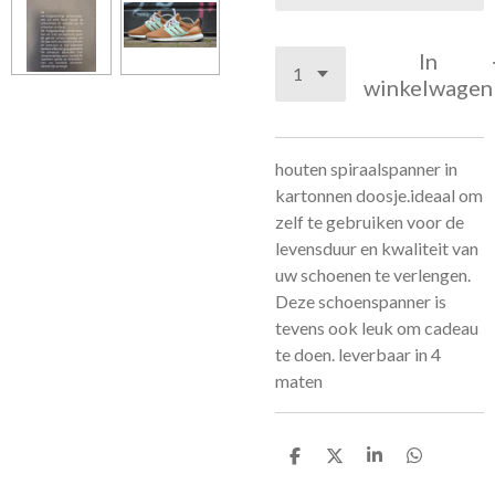
In
winkelwagen
houten spiraalspanner in
kartonnen doosje.ideaal om
zelf te gebruiken voor de
levensduur en kwaliteit van
uw schoenen te verlengen.
Deze schoenspanner is
tevens ook leuk om cadeau
te doen. leverbaar in 4
maten
D
D
S
D
e
e
h
e