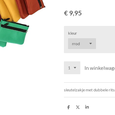
€ 9,95
kleur
In winkelwag
sleutelzakje met dubbele rits
D
D
S
e
e
h