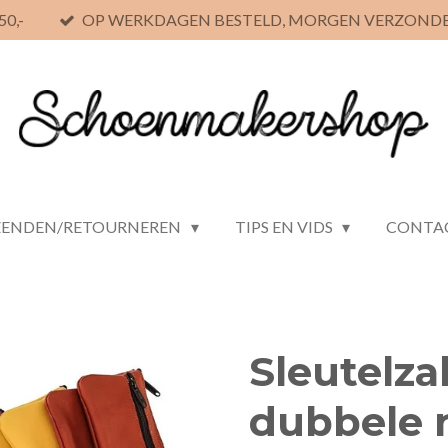
0,-
OP WERKDAGEN BESTELD, MORGEN VERZOND
ZENDEN/RETOURNEREN
TIPS EN VIDS
CONTA
Sleutelza
dubbele r