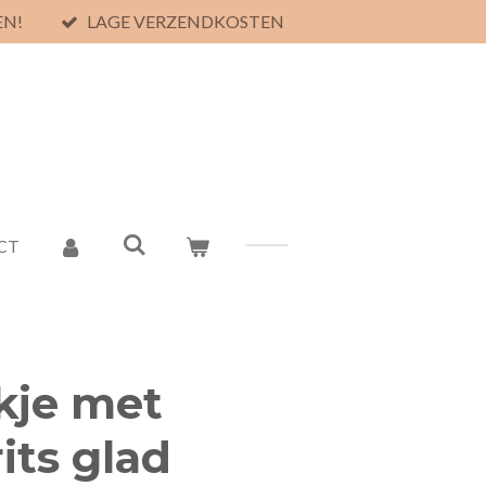
EN!
LAGE VERZENDKOSTEN
CT
kje met
its glad