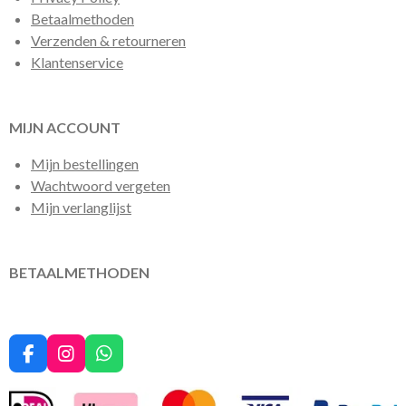
Betaalmethoden
Verzenden & retourneren
Klantenservice
MIJN ACCOUNT
Mijn bestellingen
Wachtwoord vergeten
Mijn verlanglijst
BETAALMETHODEN
F
I
W
a
n
h
c
s
a