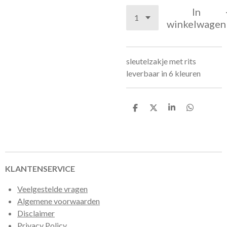
In
winkelwagen
sleutelzakje met rits
leverbaar in 6 kleuren
D
D
S
D
e
e
h
e
l
e
a
l
e
l
r
e
n
e
n
KLANTENSERVICE
Veelgestelde vragen
Algemene voorwaarden
Disclaimer
Privacy Policy