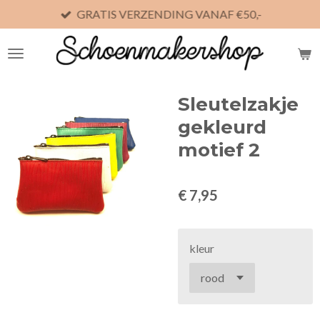
GRATIS VERZENDING VANAF €50,-
Ga
direct
naar
de
hoofdinhoud
Sleutelzakje
gekleurd
motief 2
€ 7,95
kleur