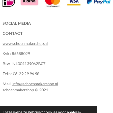
e
t
t
b
a
s
o
g
A
o
r
p
k
a
p
SOCIAL MEDIA
m
CONTACT
www.schoenmakershop.nl
Kvk : 85688029
Btw : NL004139062B07
Tel.nr 06-29 29 96 98
Mail:
info@schoenmakershop.nl
schoenmakershop © 2021
Deze website gebruikt cookies voor analyse-