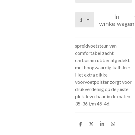
In
winkelwagen
spreidvoetsteun van
comfortabel zacht
carbosan rubber afgedekt
met hoogwaardig kalfsleer.
Het extra dikke
voorvoetpolster zorgt voor
drukverdeling op de juiste
plek. leverbaar in de maten
35-36 t/m 45-46.
D
D
S
D
e
e
h
e