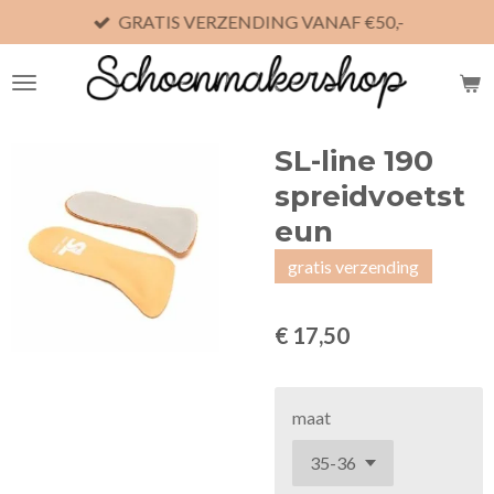
GRATIS VERZENDING VANAF €50,-
Ga
direct
naar
de
hoofdinhoud
SL-line 190
spreidvoetst
eun
gratis verzending
€ 17,50
maat