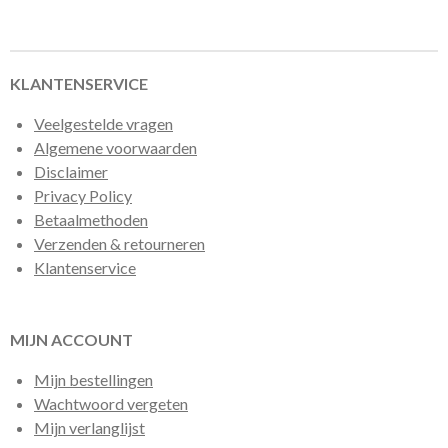
l
e
a
l
e
l
r
e
n
e
n
KLANTENSERVICE
Veelgestelde vragen
Algemene voorwaarden
Disclaimer
Privacy Policy
Betaalmethoden
Verzenden & retourneren
Klantenservice
MIJN ACCOUNT
Mijn bestellingen
Wachtwoord vergeten
Mijn verlanglijst