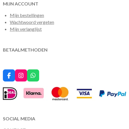
MIJN ACCOUNT
Mijn bestellingen
Wachtwoord vergeten
Mijn verlanglijst
BETAALMETHODEN
F
I
W
a
n
h
c
s
a
e
t
t
b
a
s
o
g
A
o
r
p
k
a
p
SOCIAL MEDIA
m