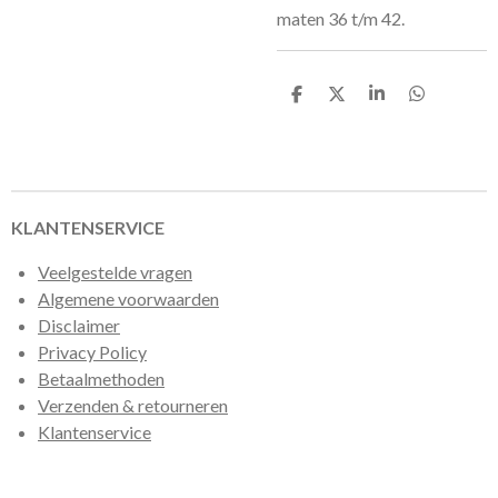
maten 36 t/m 42.
D
D
S
D
e
e
h
e
l
e
a
l
e
l
r
e
n
e
n
KLANTENSERVICE
Veelgestelde vragen
Algemene voorwaarden
Disclaimer
Privacy Policy
Betaalmethoden
Verzenden & retourneren
Klantenservice