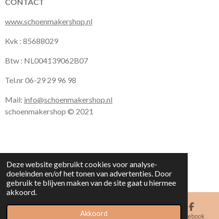
CONTACT
www.schoenmakershop.nl
Kvk : 85688029
Btw : NL004139062B07
Tel.nr 06-29 29 96 98
Mail:
info@schoenmakershop.nl
schoenmakershop © 2021
Deze website gebruikt cookies voor analyse-
doeleinden en/of het tonen van advertenties. Door
gebruik te blijven maken van de site gaat u hiermee
akkoord.
Akkoord
E-mailadres
Kaart
Facebook