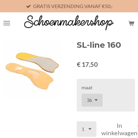
GRATIS VERZENDING VANAF €50,-
Ga
direct
naar
de
hoofdinhoud
SL-line 160
€ 17,50
maat
In
winkelwagen