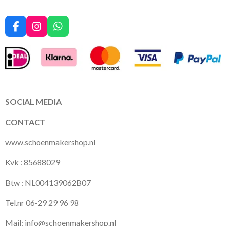
F
I
W
a
n
h
c
s
a
e
t
t
b
a
s
o
g
A
o
r
p
k
a
p
SOCIAL MEDIA
m
CONTACT
www.schoenmakershop.nl
Kvk : 85688029
Btw : NL004139062B07
Tel.nr 06-29 29 96 98
Mail:
info@schoenmakershop.nl