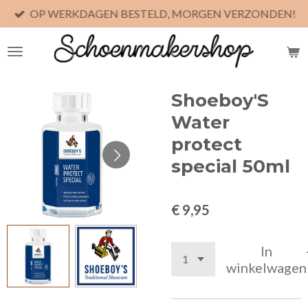
OP WERKDAGEN BESTELD, MORGEN VERZONDEN!
Ga
direct
naar
de
hoofdinhoud
Shoeboy'S
Water
protect
special 50ml
€ 9,95
In
winkelwagen