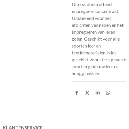
Uiterst doeltreffend
impregneerconcentraat.
Uitstekend voor het
afdichten van naden en het
impregneren van leren
zolen. Geschikt voor alle
soorten leer en
textielmaterialen.
Niet
geschikt voor sterk gevette
soorten glad,ruw leer en
hoogglansleer
D
D
S
D
e
e
h
e
l
e
a
l
e
l
r
e
n
e
n
KLANTENSERVICE