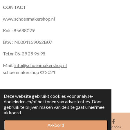
CONTACT
www.schoenmakershop.nl
Kvk : 85688029
Btw : NL004139062B07
Tel.nr 06-29 29 96 98
Mail:
info@schoenmakershop.nl
schoenmakershop © 2021
Deze website gebruikt cookies voor analyse-
doeleinden en/of het tonen van advertenties. Door
gebruik te blijven maken van de site gaat u hiermee
akkoord.
Akkoord
E-mailadres
Kaart
Facebook