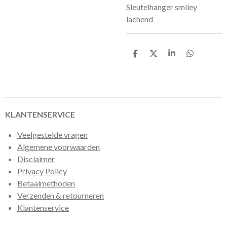
Sleutelhanger smiley
lachend
D
D
S
D
e
e
h
e
l
e
a
l
e
l
r
e
n
e
n
KLANTENSERVICE
Veelgestelde vragen
Algemene voorwaarden
Disclaimer
Privacy Policy
Betaalmethoden
Verzenden & retourneren
Klantenservice