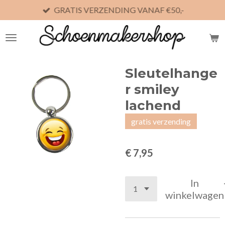
GRATIS VERZENDING VANAF €50,-
Ga
direct
naar
de
hoofdinhoud
Sleutelhange
r smiley
lachend
gratis verzending
€ 7,95
In
winkelwagen