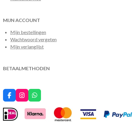
MIJN ACCOUNT
Mijn bestellingen
Wachtwoord vergeten
Mijn verlanglijst
BETAALMETHODEN
F
I
W
a
n
h
c
s
a
e
t
t
b
a
s
o
g
A
o
r
p