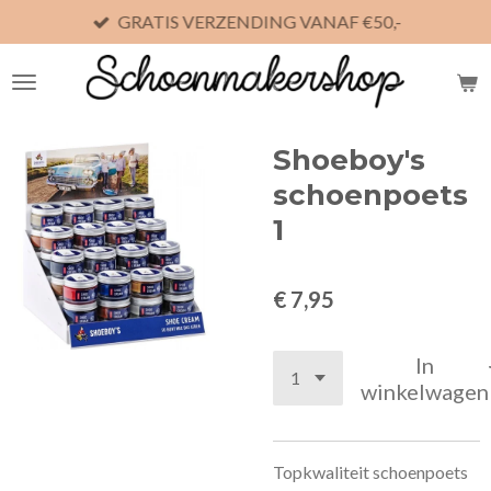
GRATIS VERZENDING VANAF €50,-
Ga
direct
naar
de
hoofdinhoud
Shoeboy's
schoenpoets
1
€ 7,95
In
winkelwagen
Topkwaliteit schoenpoets