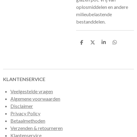
oplosmiddelen en andere
milieubelastende
bestanddelen.
D
D
S
D
e
e
h
e
l
e
a
l
e
l
r
e
n
e
n
KLANTENSERVICE
Veelgestelde vragen
Algemene voorwaarden
Disclaimer
Privacy Policy
Betaalmethoden
Verzenden & retourneren
Klantenservice