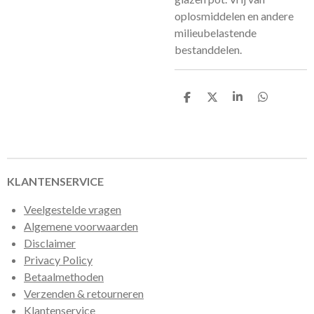
oplosmiddelen en andere
milieubelastende
bestanddelen.
D
D
S
D
e
e
h
e
l
e
a
l
e
l
r
e
n
e
n
KLANTENSERVICE
Veelgestelde vragen
Algemene voorwaarden
Disclaimer
Privacy Policy
Betaalmethoden
Verzenden & retourneren
Klantenservice