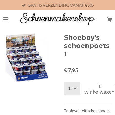
GRATIS VERZENDING VANAF €50,-
Ga
direct
naar
de
hoofdinhoud
Shoeboy's
schoenpoets
1
€ 7,95
In
winkelwagen
Topkwaliteit schoenpoets