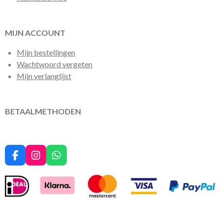
MIJN ACCOUNT
Mijn bestellingen
Wachtwoord vergeten
Mijn verlanglijst
BETAALMETHODEN
F
I
W
a
n
h
c
s
a
e
t
t
b
a
s
o
g
A
o
r
p