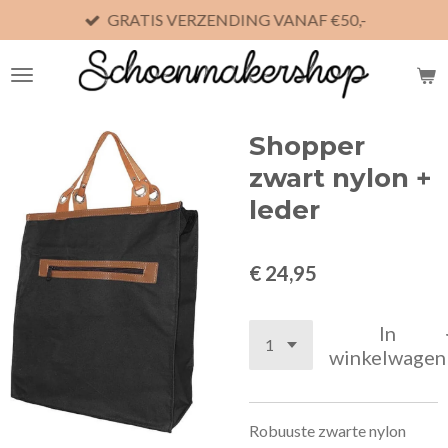
GRATIS VERZENDING VANAF €50,-
Ga
direct
naar
de
hoofdinhoud
Shopper
zwart nylon +
leder
€ 24,95
In
winkelwagen
Robuuste zwarte nylon