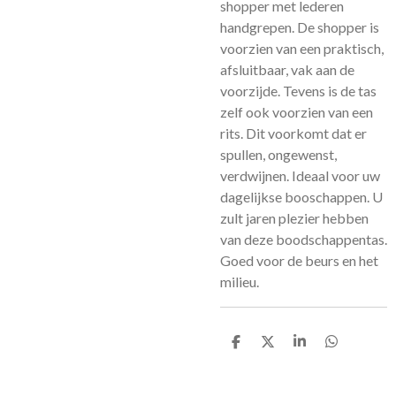
shopper met lederen
handgrepen. De shopper is
voorzien van een praktisch,
afsluitbaar, vak aan de
voorzijde. Tevens is de tas
zelf ook voorzien van een
rits. Dit voorkomt dat er
spullen, ongewenst,
verdwijnen. Ideaal voor uw
dagelijkse booschappen. U
zult jaren plezier hebben
van deze boodschappentas.
Goed voor de beurs en het
milieu.
D
D
S
D
e
e
h
e
l
e
a
l
e
l
r
e