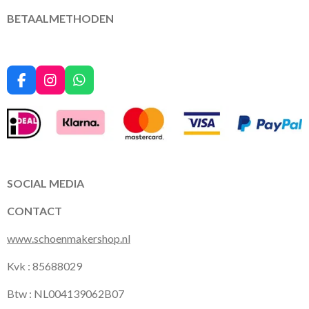
BETAALMETHODEN
F
I
W
a
n
h
c
s
a
e
t
t
b
a
s
o
g
A
o
r
p
k
a
p
SOCIAL MEDIA
m
CONTACT
www.schoenmakershop.nl
Kvk : 85688029
Btw : NL004139062B07