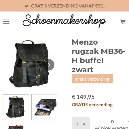
GRATIS VERZENDING VANAF €50,-
Ga
direct
naar
de
hoofdinhoud
Menzo
rugzak MB36-
H buffel
zwart
gratis verzending
€ 149,95
GRATIS verzending
In
winkelwagen