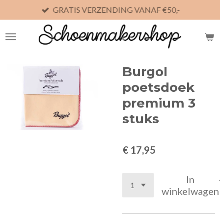
GRATIS VERZENDING VANAF €50,-
Ga
direct
naar
de
hoofdinhoud
Burgol
poetsdoek
premium 3
stuks
€ 17,95
In
winkelwagen