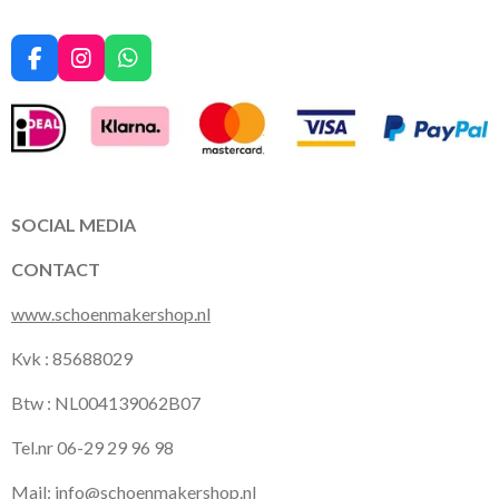
F
I
W
a
n
h
c
s
a
e
t
t
b
a
s
o
g
A
o
r
p
k
a
p
SOCIAL MEDIA
m
CONTACT
www.schoenmakershop.nl
Kvk : 85688029
Btw : NL004139062B07
Tel.nr 06-29 29 96 98
Mail:
info@schoenmakershop.nl