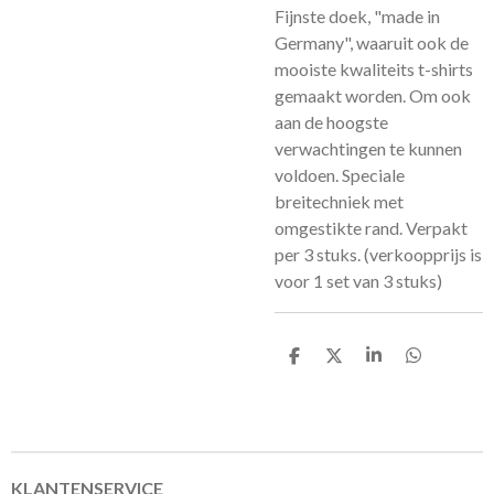
Fijnste doek, "made in
Germany", waaruit ook de
mooiste kwaliteits t-shirts
gemaakt worden. Om ook
aan de hoogste
verwachtingen te kunnen
voldoen. Speciale
breitechniek met
omgestikte rand. Verpakt
per 3 stuks. (verkoopprijs is
voor 1 set van 3 stuks)
D
D
S
D
e
e
h
e
l
e
a
l
e
l
r
e
n
e
n
KLANTENSERVICE