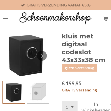
GRATIS VERZENDING VANAF €50,-
Ga
direct
naar
de
hoofdinhoud
kluis met
digitaal
codeslot
43x33x38 cm
gratis verzending
€ 199,95
GRATIS verzending
In
winkelwagen