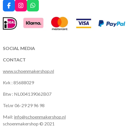
F
I
W
a
n
h
c
s
a
e
t
t
b
a
s
o
g
A
o
r
p
k
a
p
SOCIAL MEDIA
m
CONTACT
www.schoenmakershop.nl
Kvk : 85688029
Btw : NL004139062B07
Tel.nr 06-29 29 96 98
Mail:
info@schoenmakershop.nl
schoenmakershop © 2021