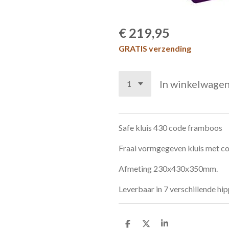
€ 219,95
GRATIS verzending
In winkelwage
Safe kluis 430 code framboos
Fraai vormgegeven kluis met co
Afmeting 230x430x350mm.
Leverbaar in 7 verschillende hip
D
D
S