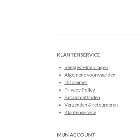
e
e
h
l
e
a
e
l
r
n
e
KLANTENSERVICE
Veelgestelde vragen
Algemene voorwaarden
Disclaimer
Privacy Policy
Betaalmethoden
Verzenden & retourneren
Klantenservice
MIJN ACCOUNT