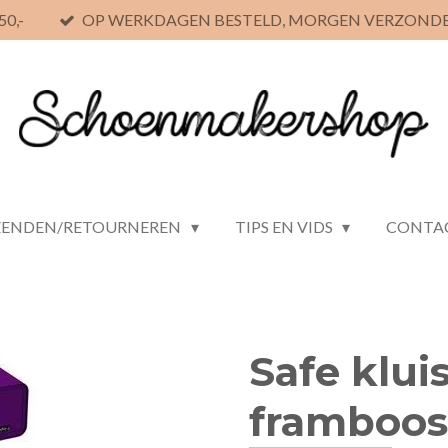
0,-
OP WERKDAGEN BESTELD, MORGEN VERZOND
ZENDEN/RETOURNEREN
TIPS EN VIDS
CONTA
Safe klui
framboos