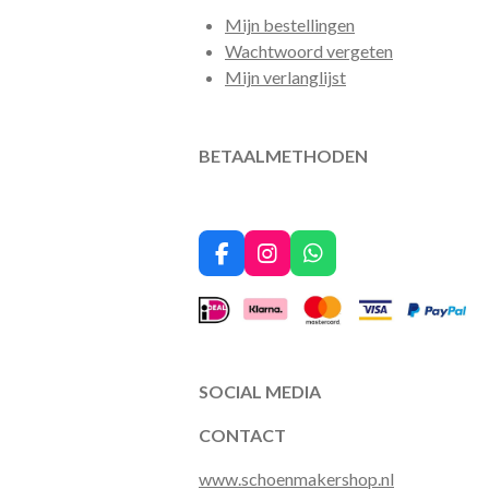
Mijn bestellingen
Wachtwoord vergeten
Mijn verlanglijst
BETAALMETHODEN
F
I
W
a
n
h
c
s
a
e
t
t
b
a
s
o
g
A
o
r
p
SOCIAL MEDIA
k
a
p
m
CONTACT
www.schoenmakershop.nl