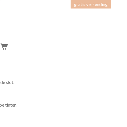
gratis verzending
n
de slot.
pe tinten.