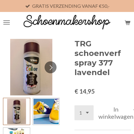
GRATIS VERZENDING VANAF €50,-
Ga
direct
naar
de
hoofdinhoud
TRG
schoenverf
spray 377
lavendel
€ 14,95
In
winkelwagen