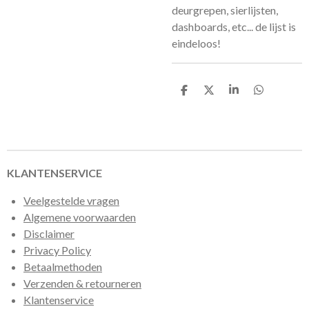
deurgrepen, sierlijsten,
dashboards, etc... de lijst is
eindeloos!
D
D
S
D
e
e
h
e
l
e
a
l
e
l
r
e
n
e
n
KLANTENSERVICE
Veelgestelde vragen
Algemene voorwaarden
Disclaimer
Privacy Policy
Betaalmethoden
Verzenden & retourneren
Klantenservice