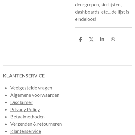
deurgrepen, sierlijsten,
dashboards, etc... de lijst is
eindeloos!
D
D
S
D
e
e
h
e
l
e
a
l
e
l
r
e
n
e
n
KLANTENSERVICE
Veelgestelde vragen
Algemene voorwaarden
Disclaimer
Privacy Policy
Betaalmethoden
Verzenden & retourneren
Klantenservice