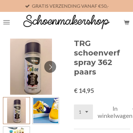
GRATIS VERZENDING VANAF €50,-
Ga
direct
naar
de
hoofdinhoud
TRG
schoenverf
spray 362
paars
€ 14,95
In
winkelwagen