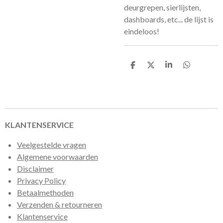
deurgrepen, sierlijsten,
dashboards, etc... de lijst is
eindeloos!
D
D
S
D
e
e
h
e
l
e
a
l
e
l
r
e
n
e
n
KLANTENSERVICE
Veelgestelde vragen
Algemene voorwaarden
Disclaimer
Privacy Policy
Betaalmethoden
Verzenden & retourneren
Klantenservice