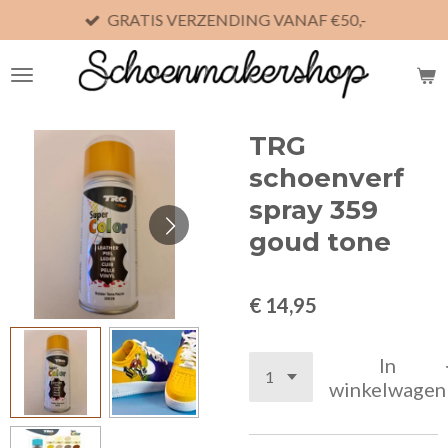
GRATIS VERZENDING VANAF €50,-
Ga
direct
naar
de
hoofdinhoud
TRG
schoenverf
spray 359
goud tone
€ 14,95
In
winkelwagen