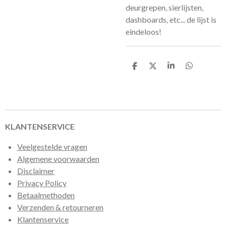
deurgrepen, sierlijsten,
dashboards, etc... de lijst is
eindeloos!
D
D
S
D
e
e
h
e
l
e
a
l
e
l
r
e
n
e
n
KLANTENSERVICE
Veelgestelde vragen
Algemene voorwaarden
Disclaimer
Privacy Policy
Betaalmethoden
Verzenden & retourneren
Klantenservice