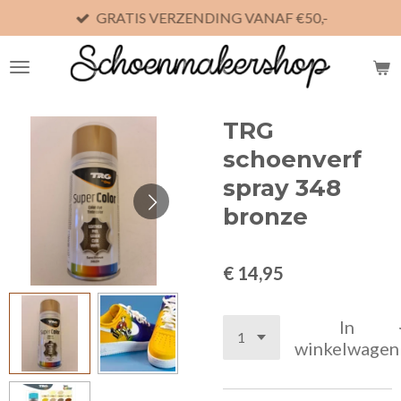
GRATIS VERZENDING VANAF €50,-
Ga
direct
naar
de
hoofdinhoud
TRG
schoenverf
spray 348
bronze
€ 14,95
In
winkelwagen