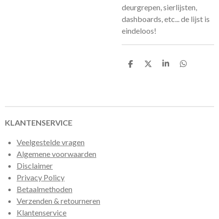
deurgrepen, sierlijsten,
dashboards, etc... de lijst is
eindeloos!
D
D
S
D
e
e
h
e
l
e
a
l
e
l
r
e
n
e
n
KLANTENSERVICE
Veelgestelde vragen
Algemene voorwaarden
Disclaimer
Privacy Policy
Betaalmethoden
Verzenden & retourneren
Klantenservice