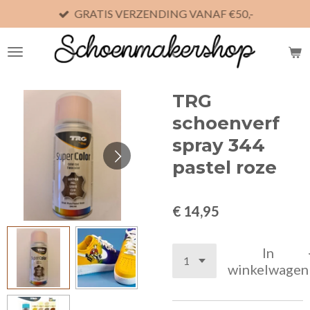
GRATIS VERZENDING VANAF €50,-
Ga
direct
naar
de
hoofdinhoud
TRG
schoenverf
spray 344
pastel roze
€ 14,95
In
winkelwagen