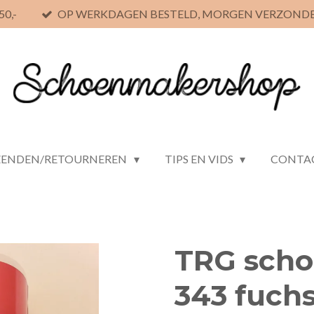
0,-
OP WERKDAGEN BESTELD, MORGEN VERZOND
ZENDEN/RETOURNEREN
TIPS EN VIDS
CONTA
TRG scho
343 fuchs