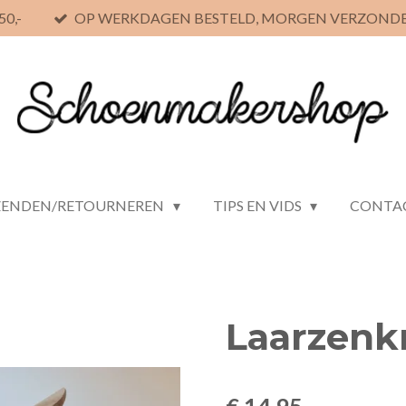
0,-
OP WERKDAGEN BESTELD, MORGEN VERZOND
ZENDEN/RETOURNEREN
TIPS EN VIDS
CONTA
Laarzenk
€ 14,95