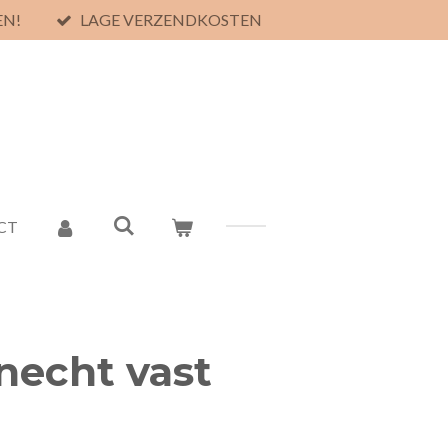
EN!
LAGE VERZENDKOSTEN
CT
necht vast