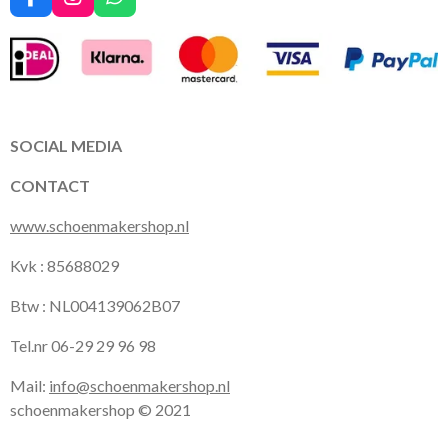
F
I
W
a
n
h
c
s
a
e
t
t
b
a
s
o
g
A
o
r
p
k
a
p
SOCIAL MEDIA
m
CONTACT
www.schoenmakershop.nl
Kvk : 85688029
Btw : NL004139062B07
Tel.nr 06-29 29 96 98
Mail:
info@schoenmakershop.nl
schoenmakershop © 2021