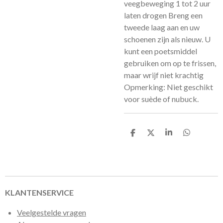
veegbeweging 1 tot 2 uur
laten drogen Breng een
tweede laag aan en uw
schoenen zijn als nieuw. U
kunt een poetsmiddel
gebruiken om op te frissen,
maar wrijf niet krachtig
Opmerking: Niet geschikt
voor suède of nubuck.
D
D
S
D
e
e
h
e
l
e
a
l
e
l
r
e
n
e
n
KLANTENSERVICE
Veelgestelde vragen