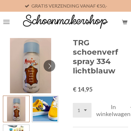
GRATIS VERZENDING VANAF €50,-
Ga
direct
naar
de
hoofdinhoud
TRG
schoenverf
spray 334
lichtblauw
€ 14,95
In
winkelwagen