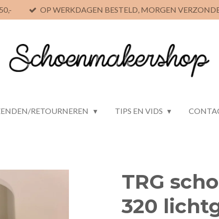
0,-
OP WERKDAGEN BESTELD, MORGEN VERZOND
ZENDEN/RETOURNEREN
TIPS EN VIDS
CONTA
TRG scho
320 lichtg