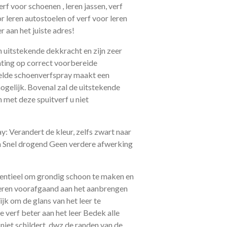
rf voor schoenen , leren jassen, verf
r leren autostoelen of verf voor leren
r aan het juiste adres!
uitstekende dekkracht en zijn zeer
hting op correct voorbereide
velde schoenverfspray maakt een
gelijk. Bovenal zal de uitstekende
 met deze spuitverf u niet
: Verandert de kleur, zelfs zwart naar
n Snel drogend Geen verdere afwerking
ssentieel om grondig schoon te maken en
eren voorafgaand aan het aanbrengen
ijk om de glans van het leer te
e verf beter aan het leer Bedek alle
niet schildert, dwz de randen van de