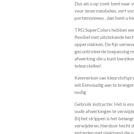
Dus als u op zoek bent naar ve
voor leren meubelen, verf voo
portemonnees , dan bent u hie
TRG SuperColors hebben een 
flexibel met uitstekende hec
oppervlakken. De fijn verne
gecontroleerde toepassing mo
afwerking die u kunt bereiken
teleurstellen!
Kenmerken van kleurstofspray
wit Eenvoudig aan te brenge
nodig
Gebruik instructie: Het is e
oude afwerkingen te verwijd
Bij het strippen is het belangr
verwijderen, hierdoor hecht d
gebieden met plakband die u 