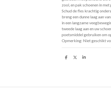
zool, en pak schoenen in me
Schud de fles krachtig onder
breng een dunne laag aan va
in een langzame veegbeweging
tweede laag aan en uw schoene
poetsmiddel gebruiken om op t
Opmerking: Niet geschikt vo
D
D
S
e
e
h
l
e
a
e
l
r
n
e