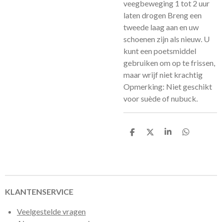
veegbeweging 1 tot 2 uur
laten drogen Breng een
tweede laag aan en uw
schoenen zijn als nieuw. U
kunt een poetsmiddel
gebruiken om op te frissen,
maar wrijf niet krachtig
Opmerking: Niet geschikt
voor suède of nubuck.
D
D
S
D
e
e
h
e
l
e
a
l
e
l
r
e
n
e
n
KLANTENSERVICE
Veelgestelde vragen