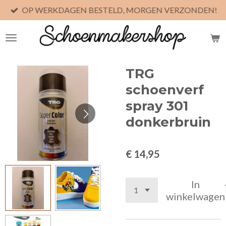
OP WERKDAGEN BESTELD, MORGEN VERZONDEN!
Ga
direct
naar
de
hoofdinhoud
TRG
schoenverf
spray 301
donkerbruin
€ 14,95
In
winkelwagen