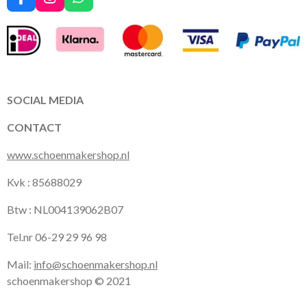
F
I
W
a
n
h
c
s
a
e
t
t
b
a
s
o
g
A
o
r
p
k
a
p
SOCIAL MEDIA
m
CONTACT
www.schoenmakershop.nl
Kvk : 85688029
Btw : NL004139062B07
Tel.nr 06-29 29 96 98
Mail:
info@schoenmakershop.nl
schoenmakershop © 2021