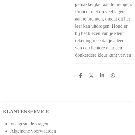
gemakkelijker aan te brengen.
Probeer niet op veel lagen
aan te brengen, omdat dit het
leer kan uitdrogen. Houd er
bij het kiezen van je kleur
rekening mee dat je alleen
van een lichtere naar een
donkerdere kleur kunt verven
D
D
S
D
e
e
h
e
l
e
a
l
e
l
r
e
n
e
n
KLANTENSERVICE
Veelgestelde vragen
Algemene voorwaarden