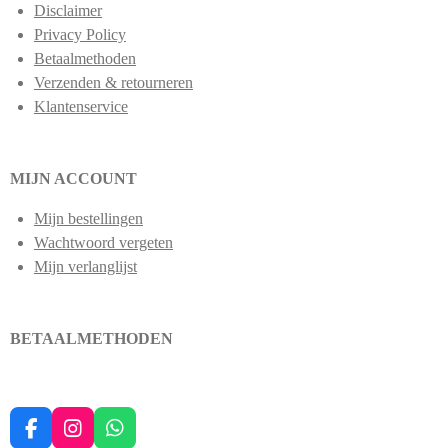
Disclaimer
Privacy Policy
Betaalmethoden
Verzenden & retourneren
Klantenservice
MIJN ACCOUNT
Mijn bestellingen
Wachtwoord vergeten
Mijn verlanglijst
BETAALMETHODEN
F
I
W