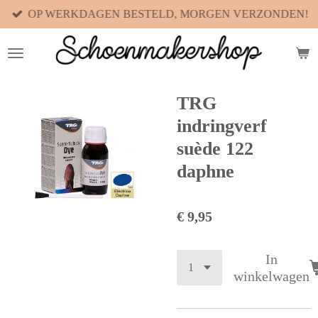
OP WERKDAGEN BESTELD, MORGEN VERZONDEN!
Ga
direct
naar
de
hoofdinhoud
TRG
indringverf
suède 122
daphne
€ 9,95
In
winkelwagen