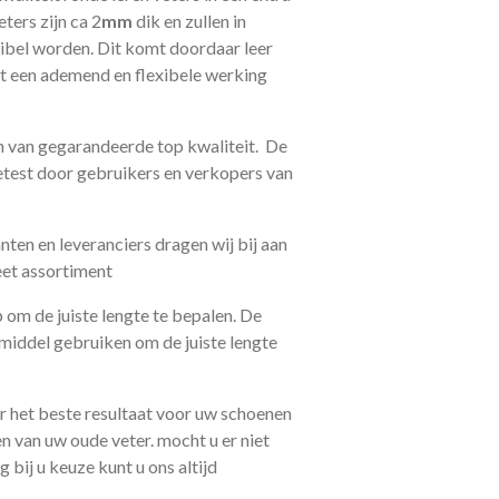
eters zijn ca 2
mm
dik en zullen in
xibel worden. Dit komt doordaar leer
dit een ademend en flexibele werking
jn van gegarandeerde top kwaliteit. De
getest door gebruikers en verkopers van
ten en leveranciers dragen wij bij aan
eet assortiment
 om de juiste lengte te bepalen. De
pmiddel gebruiken om de juiste lengte
oor het beste resultaat voor uw schoenen
en van uw oude veter. mocht u er niet
 bij u keuze kunt u ons altijd