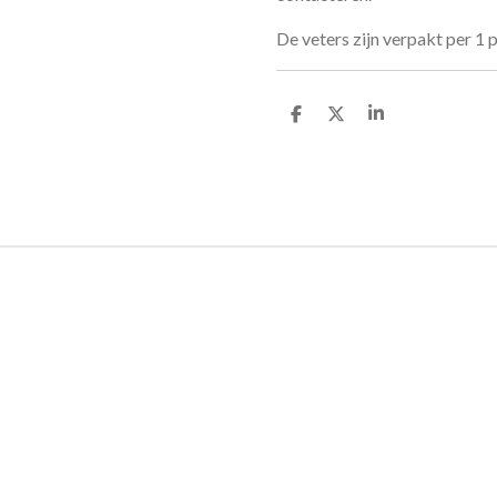
De veters zijn verpakt per 1 p
D
D
S
e
e
h
l
e
a
e
l
r
n
e