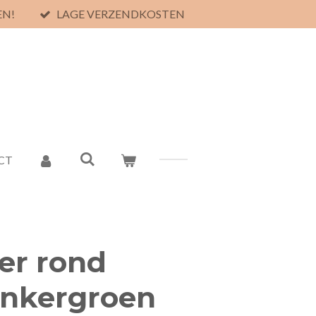
EN!
LAGE VERZENDKOSTEN
CT
er rond
nkergroen