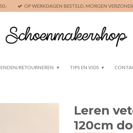
0,-
OP WERKDAGEN BESTELD, MORGEN VERZOND
ZENDEN/RETOURNEREN
TIPS EN VIDS
CONTA
Leren vet
120cm do