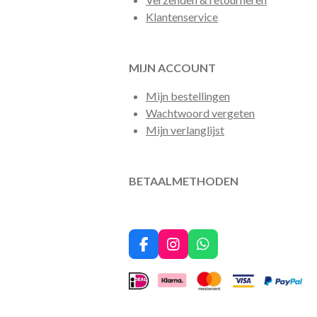
Klantenservice
MIJN ACCOUNT
Mijn bestellingen
Wachtwoord vergeten
Mijn verlanglijst
BETAALMETHODEN
F
I
W
a
n
h
c
s
a
e
t
t
b
a
s
o
g
A