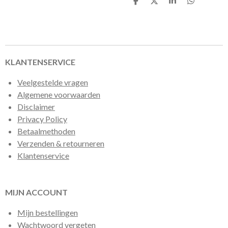
D
D
S
D
e
e
h
e
l
e
a
l
e
l
r
e
n
e
n
KLANTENSERVICE
Veelgestelde vragen
Algemene voorwaarden
Disclaimer
Privacy Policy
Betaalmethoden
Verzenden & retourneren
Klantenservice
MIJN ACCOUNT
Mijn bestellingen
Wachtwoord vergeten