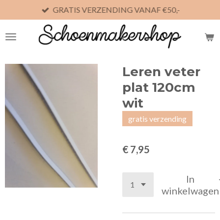
GRATIS VERZENDING VANAF €50,-
Ga
direct
naar
de
hoofdinhoud
Leren veter
plat 120cm
wit
gratis verzending
€ 7,95
In
winkelwagen