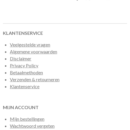
e
e
h
e
l
e
a
l
e
l
r
e
n
e
n
KLANTENSERVICE
Veelgestelde vragen
Algemene voorwaarden
Disclaimer
Privacy Policy
Betaalmethoden
Verzenden & retourneren
Klantenservice
MIJN ACCOUNT
Mijn bestellingen
Wachtwoord vergeten