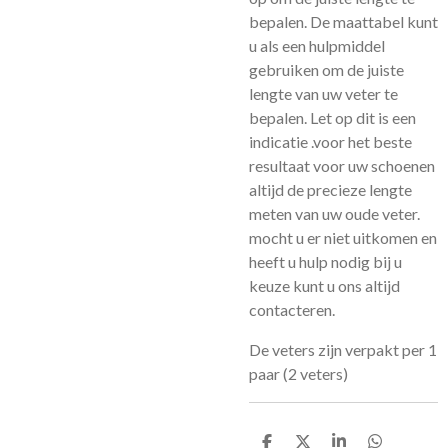
bepalen. De maattabel kunt
u als een hulpmiddel
gebruiken om de juiste
lengte van uw veter te
bepalen. Let op dit is een
indicatie .voor het beste
resultaat voor uw schoenen
altijd de precieze lengte
meten van uw oude veter.
mocht u er niet uitkomen en
heeft u hulp nodig bij u
keuze kunt u ons altijd
contacteren.
De veters zijn verpakt per 1
paar (2 veters)
D
D
S
D