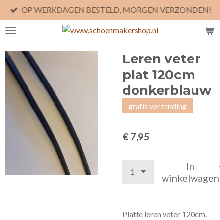
OP WERKDAGEN BESTELD, MORGEN VERZONDEN!
Ga
direct
naar
de
Leren veter
hoofdinhoud
plat 120cm
donkerblauw
gratis verzending
€ 7,95
In
winkelwagen
Platte leren veter 120cm.