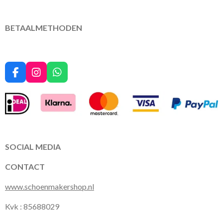
BETAALMETHODEN
F
I
W
a
n
h
c
s
a
e
t
t
b
a
s
o
g
A
o
r
p
k
a
p
SOCIAL MEDIA
m
CONTACT
www.schoenmakershop.nl
Kvk : 85688029