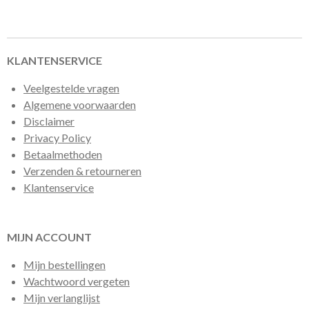
l
e
a
l
e
l
r
e
n
e
n
KLANTENSERVICE
Veelgestelde vragen
Algemene voorwaarden
Disclaimer
Privacy Policy
Betaalmethoden
Verzenden & retourneren
Klantenservice
MIJN ACCOUNT
Mijn bestellingen
Wachtwoord vergeten
Mijn verlanglijst