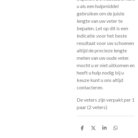
u als een hulpmiddel
gebruiken om de juiste
lengte van uw veter te
bepalen. Let op dit is een
indicatie .voor het beste
resultaat voor uw schoenen
altijd de precieze lengte
meten van uw oude veter.
mocht u er niet uitkomen en
heeft u hulp nodig bij u
keuze kunt u ons altijd
contacteren.
De veters zijn verpakt per 1
paar (2 veters)
D
D
S
D
e
e
h
e