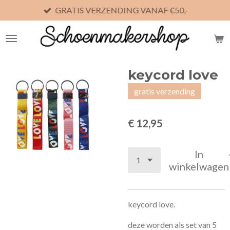
GRATIS VERZENDING VANAF €50,-
Ga
direct
naar
de
hoofdinhoud
keycord love
gratis verzending
€ 12,95
In
winkelwagen
keycord love.
deze worden als set van 5