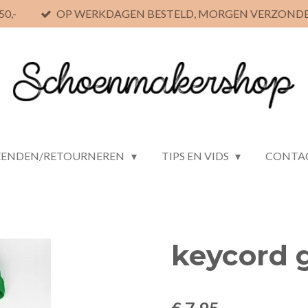
0,-
OP WERKDAGEN BESTELD, MORGEN VERZOND
ZENDEN/RETOURNEREN
TIPS EN VIDS
CONTA
keycord 
€ 7,95