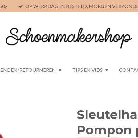
0,-
OP WERKDAGEN BESTELD, MORGEN VERZOND
ZENDEN/RETOURNEREN
TIPS EN VIDS
CONTA
Sleutelh
Pompon 