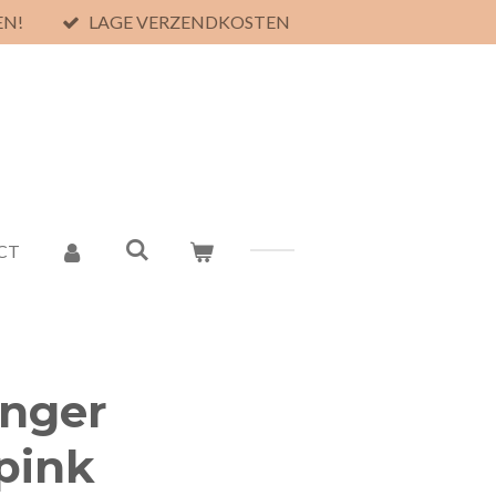
EN!
LAGE VERZENDKOSTEN
CT
anger
pink