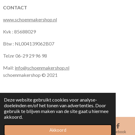
CONTACT
www.schoenmakershop.nl
Kvk : 85688029
Btw : NL004139062B07
Tel.nr 06-29 29 96 98
Mail:
info@schoenmakershop.nl
schoenmakershop © 2021
Deze website gebruikt cookies voor analyse-
doeleinden en/of het tonen van advertenties. Door
gebruik te blijven maken van de site gaat u hiermee
akkoord.
Akkoord
E-mailadres
Kaart
Facebook