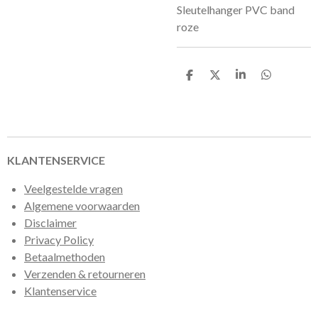
Sleutelhanger PVC band
roze
D
D
S
D
e
e
h
e
l
e
a
l
e
l
r
e
n
e
n
KLANTENSERVICE
Veelgestelde vragen
Algemene voorwaarden
Disclaimer
Privacy Policy
Betaalmethoden
Verzenden & retourneren
Klantenservice