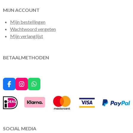
MIJN ACCOUNT
Mijn bestellingen
Wachtwoord vergeten
Mijn verlanglijst
BETAALMETHODEN
F
I
W
a
n
h
c
s
a
e
t
t
b
a
s
o
g
A
o
r
p
k
a
p
SOCIAL MEDIA
m