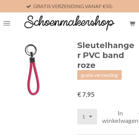
GRATIS VERZENDING VANAF €50,-
Ga
direct
naar
de
hoofdinhoud
Sleutelhange
r PVC band
roze
gratis verzending
€ 7,95
In
winkelwagen