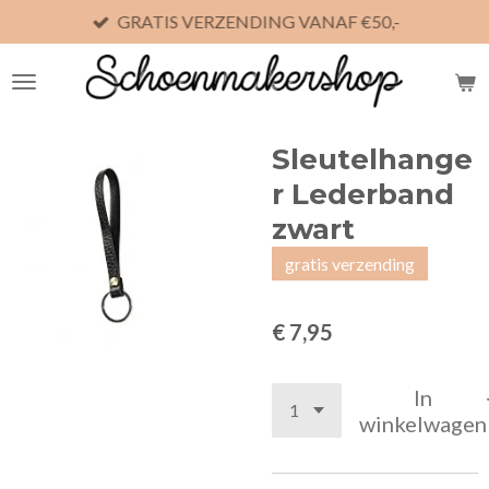
GRATIS VERZENDING VANAF €50,-
Ga
direct
naar
de
hoofdinhoud
Sleutelhange
r Lederband
zwart
gratis verzending
€ 7,95
In
winkelwagen