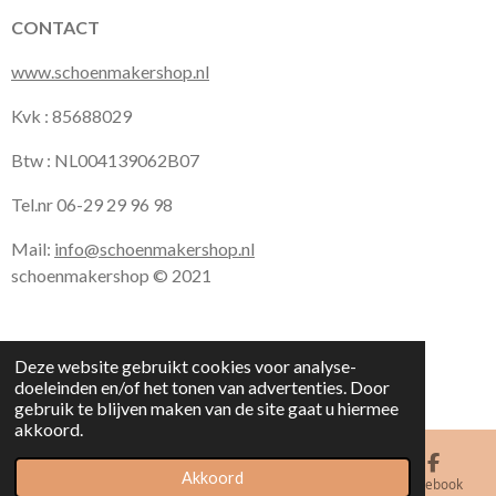
CONTACT
www.schoenmakershop.nl
Kvk : 85688029
Btw : NL004139062B07
Tel.nr 06-29 29 96 98
Mail:
info@schoenmakershop.nl
schoenmakershop © 2021
Deze website gebruikt cookies voor analyse-
doeleinden en/of het tonen van advertenties. Door
gebruik te blijven maken van de site gaat u hiermee
akkoord.
Akkoord
E-mailadres
Kaart
Facebook