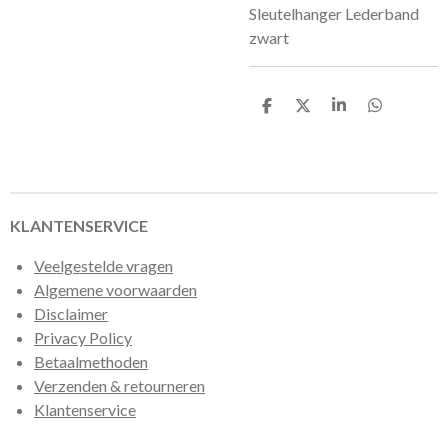
Sleutelhanger Lederband
zwart
D
D
S
D
e
e
h
e
l
e
a
l
e
l
r
e
n
e
n
KLANTENSERVICE
Veelgestelde vragen
Algemene voorwaarden
Disclaimer
Privacy Policy
Betaalmethoden
Verzenden & retourneren
Klantenservice