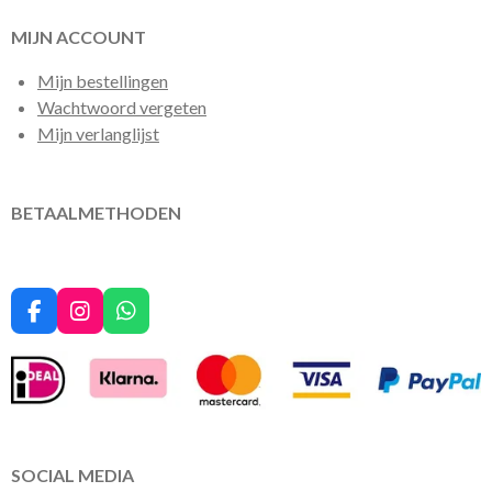
MIJN ACCOUNT
Mijn bestellingen
Wachtwoord vergeten
Mijn verlanglijst
BETAALMETHODEN
F
I
W
a
n
h
c
s
a
e
t
t
b
a
s
o
g
A
o
r
p
k
a
p
SOCIAL MEDIA
m