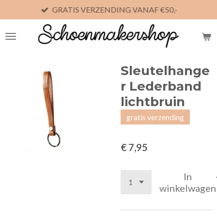
GRATIS VERZENDING VANAF €50,-
Ga
direct
naar
de
hoofdinhoud
Sleutelhange
r Lederband
lichtbruin
gratis verzending
€ 7,95
In
winkelwagen