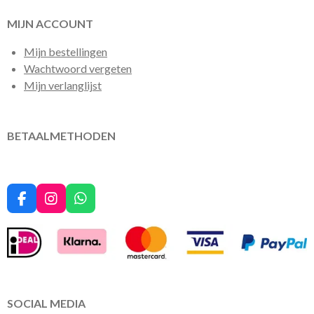
MIJN ACCOUNT
Mijn bestellingen
Wachtwoord vergeten
Mijn verlanglijst
BETAALMETHODEN
F
I
W
a
n
h
c
s
a
e
t
t
b
a
s
o
g
A
o
r
p
k
a
p
SOCIAL MEDIA
m