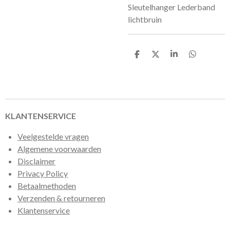
Sleutelhanger Lederband
lichtbruin
D
D
S
D
e
e
h
e
l
e
a
l
e
l
r
e
n
e
n
KLANTENSERVICE
Veelgestelde vragen
Algemene voorwaarden
Disclaimer
Privacy Policy
Betaalmethoden
Verzenden & retourneren
Klantenservice