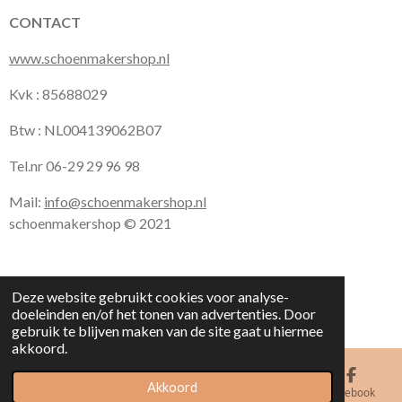
CONTACT
www.schoenmakershop.nl
Kvk : 85688029
Btw : NL004139062B07
Tel.nr 06-29 29 96 98
Mail:
info@schoenmakershop.nl
schoenmakershop © 2021
Deze website gebruikt cookies voor analyse-
doeleinden en/of het tonen van advertenties. Door
gebruik te blijven maken van de site gaat u hiermee
akkoord.
Akkoord
E-mailadres
Kaart
Facebook