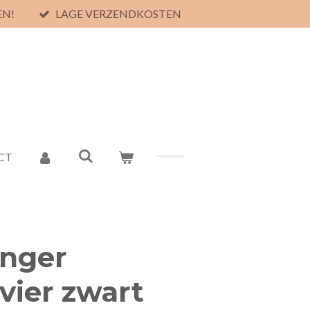
EN!
LAGE VERZENDKOSTEN
CT
anger
 vier zwart