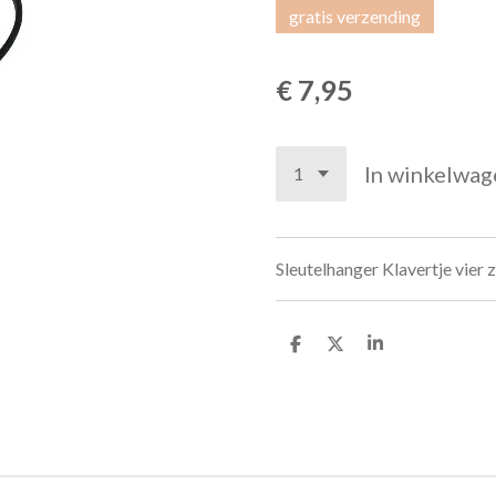
gratis verzending
€ 7,95
In winkelwag
Sleutelhanger Klavertje vier 
D
D
S
e
e
h
l
e
a
e
l
r
n
e