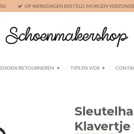
0,-
OP WERKDAGEN BESTELD, MORGEN VERZOND
ZENDEN/RETOURNEREN
TIPS EN VIDS
CONTA
Sleutelh
Klavertje