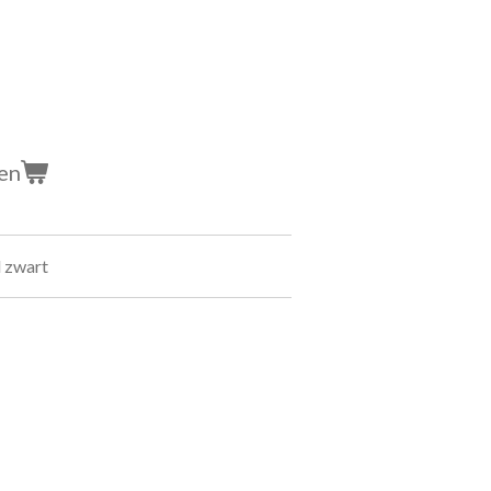
en
d zwart