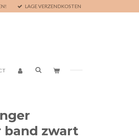
EN!
LAGE VERZENDKOSTEN
CT
anger
r band zwart