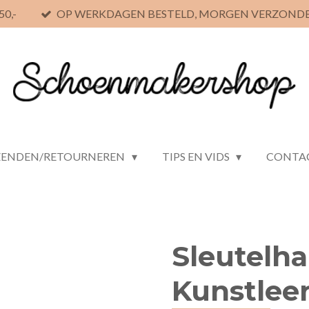
0,-
OP WERKDAGEN BESTELD, MORGEN VERZOND
ZENDEN/RETOURNEREN
TIPS EN VIDS
CONTA
Sleutelh
Kunstlee