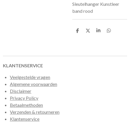
Sleutelhanger Kunstleer
band rood
D
D
S
D
e
e
h
e
l
e
a
l
e
l
r
e
n
e
n
KLANTENSERVICE
Veelgestelde vragen
Algemene voorwaarden
Disclaimer
Privacy Policy
Betaalmethoden
Verzenden & retourneren
Klantenservice