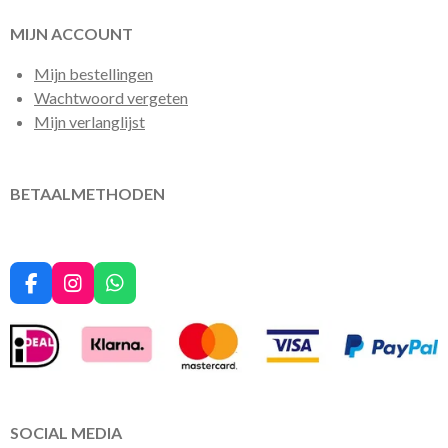
MIJN ACCOUNT
Mijn bestellingen
Wachtwoord vergeten
Mijn verlanglijst
BETAALMETHODEN
F
I
W
a
n
h
c
s
a
e
t
t
b
a
s
o
g
A
o
r
p
k
a
p
SOCIAL MEDIA
m