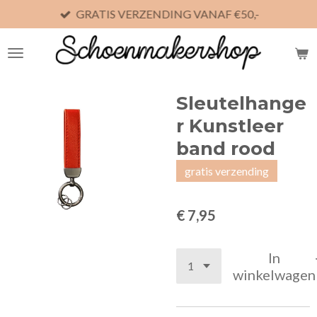
GRATIS VERZENDING VANAF €50,-
Ga
direct
naar
de
hoofdinhoud
Sleutelhange
r Kunstleer
band rood
gratis verzending
€ 7,95
In
winkelwagen