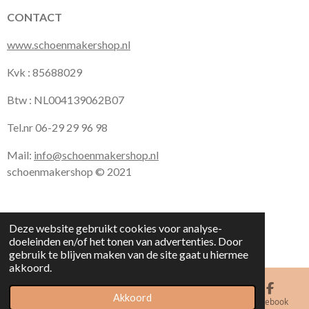
CONTACT
www.schoenmakershop.nl
Kvk : 85688029
Btw : NL004139062B07
Tel.nr 06-29 29 96 98
Mail:
info@schoenmakershop.nl
schoenmakershop © 2021
Deze website gebruikt cookies voor analyse-
doeleinden en/of het tonen van advertenties. Door
gebruik te blijven maken van de site gaat u hiermee
akkoord.
Akkoord
E-mailadres
Kaart
Facebook