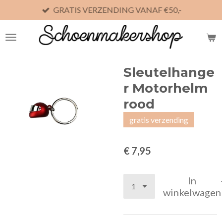
GRATIS VERZENDING VANAF €50,-
Ga
direct
naar
de
hoofdinhoud
Sleutelhange
r Motorhelm
rood
gratis verzending
€ 7,95
In
winkelwagen