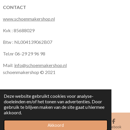
CONTACT
www.schoenmakershop.nl
Kvk : 85688029
Btw : NL004139062B07
Tel.nr 06-29 29 96 98
Mail:
info@schoenmakershop.nl
schoenmakershop © 2021
Deze website gebruikt cookies voor analyse-
doeleinden en/of het tonen van advertenties. Door
gebruik te blijven maken van de site gaat u hiermee
akkoord.
Akkoord
E-mailadres
Kaart
Facebook