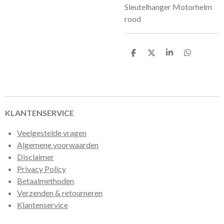
Sleutelhanger Motorhelm
rood
D
D
S
D
e
e
h
e
l
e
a
l
e
l
r
e
n
e
n
KLANTENSERVICE
Veelgestelde vragen
Algemene voorwaarden
Disclaimer
Privacy Policy
Betaalmethoden
Verzenden & retourneren
Klantenservice