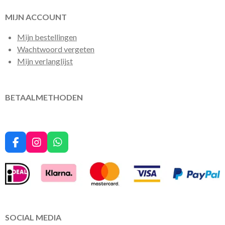
MIJN ACCOUNT
Mijn bestellingen
Wachtwoord vergeten
Mijn verlanglijst
BETAALMETHODEN
F
I
W
a
n
h
c
s
a
e
t
t
b
a
s
o
g
A
o
r
p
k
a
p
SOCIAL MEDIA
m