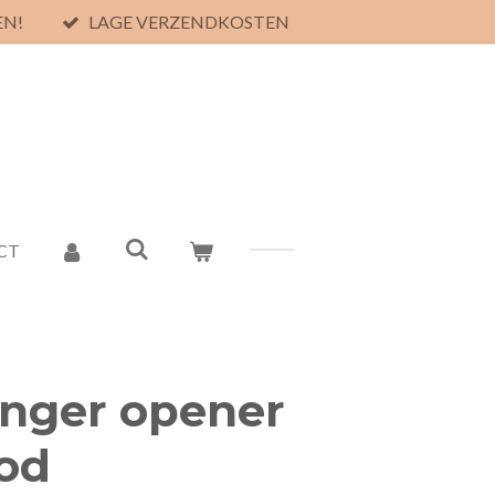
EN!
LAGE VERZENDKOSTEN
CT
anger opener
ood