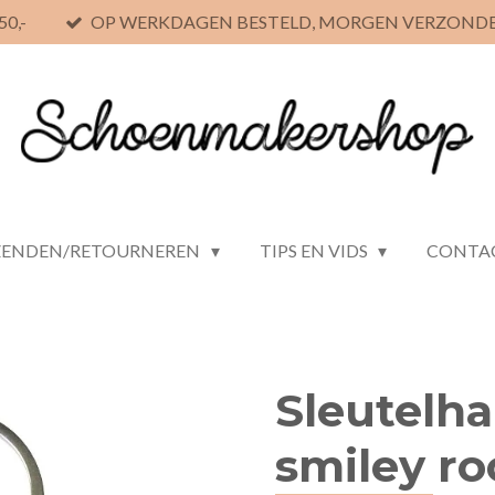
0,-
OP WERKDAGEN BESTELD, MORGEN VERZOND
ZENDEN/RETOURNEREN
TIPS EN VIDS
CONTA
Sleutelh
smiley r