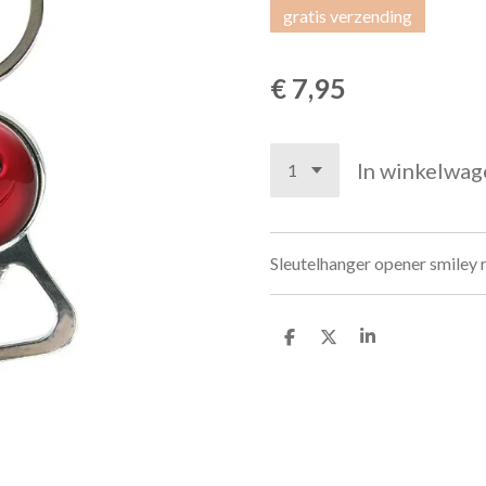
gratis verzending
€ 7,95
In winkelwag
Sleutelhanger opener smiley 
D
D
S
e
e
h
l
e
a
e
l
r
n
e