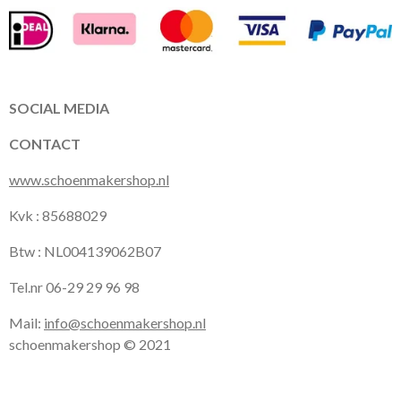
c
s
a
e
t
t
b
a
s
o
g
A
o
r
p
k
a
p
SOCIAL MEDIA
m
CONTACT
www.schoenmakershop.nl
Kvk : 85688029
Btw : NL004139062B07
Tel.nr 06-29 29 96 98
Mail:
info@schoenmakershop.nl
schoenmakershop © 2021