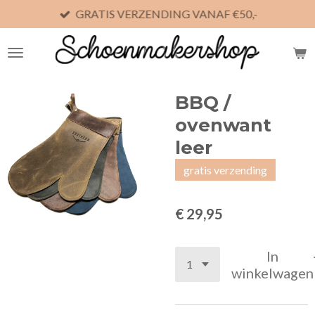
GRATIS VERZENDING VANAF €50,-
Ga
direct
naar
de
hoofdinhoud
BBQ /
ovenwant
leer
gratis verzending
€ 29,95
In
winkelwagen