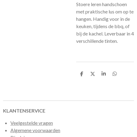
Stoere leren handschoen
met praktische lus om op te
hangen. Handig voor in de
keuken, tijdens de bbq, of
bij de kachel. Leverbaar in 4
verschillende tinten.
D
D
S
D
e
e
h
e
l
e
a
l
e
l
r
e
n
e
n
KLANTENSERVICE
Veelgestelde vragen
Algemene voorwaarden