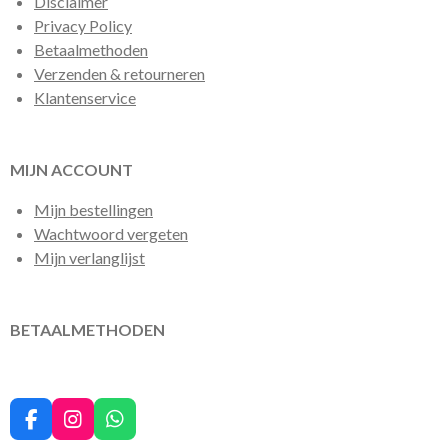
Disclaimer
Privacy Policy
Betaalmethoden
Verzenden & retourneren
Klantenservice
MIJN ACCOUNT
Mijn bestellingen
Wachtwoord vergeten
Mijn verlanglijst
BETAALMETHODEN
F
I
W
a
n
h