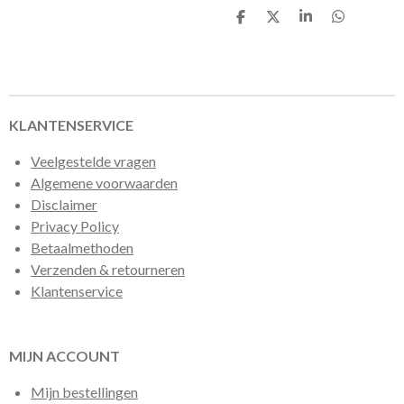
D
D
S
D
e
e
h
e
l
e
a
l
e
l
r
e
n
e
n
KLANTENSERVICE
Veelgestelde vragen
Algemene voorwaarden
Disclaimer
Privacy Policy
Betaalmethoden
Verzenden & retourneren
Klantenservice
MIJN ACCOUNT
Mijn bestellingen