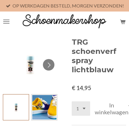
OP WERKDAGEN BESTELD, MORGEN VERZONDEN!
Ga
direct
naar
de
hoofdinhoud
TRG
schoenverf
spray
lichtblauw
€ 14,95
In
winkelwagen